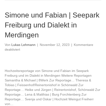
Simone und Fabian | Seepark
Freiburg und Dialekt in
Merdingen
Von
Lukas Lehmann
|
November 12, 2023
|
Kommentare
für
deaktiviert
Simone
und
Fabian
|
Hochzeitsreportage von Simone und Fabian im Seepark
Seepark
Freiburg und im Dialekt in Merdingen Weitere Reportagen
Freiburg
Samantha & Michael | 8Werk Zur Reportage… Theresa &
und
Tobias | Feissenhof/Reinertonishof in Schönwald Zur
Dialekt
Reportage… Heike und Jürgen | Reinertonishof, Schönwald Zur
in
Reportage… Lena & Matthias | Burg Forchtenberg Zur
Merdingen
Reportage… Svenja und Oskar | Hochzeit Weingut Freiherr
von…