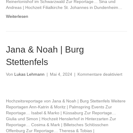
Reinertonishof im Schwarzwald Zur Reportage… Sina und
Andreas | Hochzeit Filialkirche St. Johannes in Dundenheim…
Weiterlesen
Jana & Noah | Burg
Stettenfels
für
Von
Lukas Lehmann
|
Mai 4, 2024
|
Kommentare deaktiviert
Jana
&
Noah
|
Hochzeitsreportage von Jana & Noah | Burg Stettenfels Weitere
Burg
Reportagen Ann-Katrin & Moritz | Palmspring Events Zur
Stette
Reportage… Isabel & Marko | Küssaburg Zur Reportage…
Giulia und Simon | Hochzeit Henslerhof in Hinterzarten Zur
Reportage… Cosima & Mark | Billetsches Schlösschen
Offenburg Zur Reportage… Theresa & Tobias |