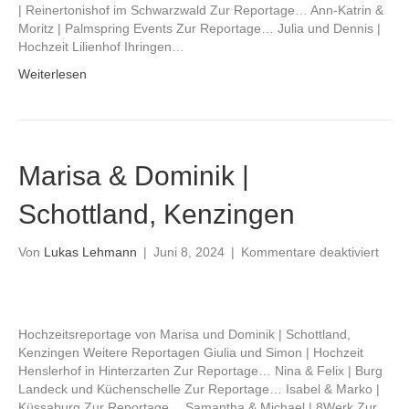
Pet
| Reinertonishof im Schwarzwald Zur Reportage… Ann-Katrin &
Moritz | Palmspring Events Zur Reportage… Julia und Dennis |
Hochzeit Lilienhof Ihringen…
Weiterlesen
Marisa & Dominik |
Schottland, Kenzingen
für
Von
Lukas Lehmann
|
Juni 8, 2024
|
Kommentare deaktiviert
Mari
&
Domi
|
Hochzeitsreportage von Marisa und Dominik | Schottland,
Schot
Kenzingen Weitere Reportagen Giulia und Simon | Hochzeit
Kenz
Henslerhof in Hinterzarten Zur Reportage… Nina & Felix | Burg
Landeck und Küchenschelle Zur Reportage… Isabel & Marko |
Küssaburg Zur Reportage… Samantha & Michael | 8Werk Zur