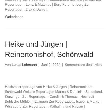
Reportage… Lena & Matthias | Burg Forchtenberg Zur
Reportage… Lisa & Daniel…
Weiterlesen
Heike und Jürgen |
Reinertonishof, Schönwald
für
Von
Lukas Lehmann
|
Juni 2, 2024
|
Kommentare deaktiviert
Heik
und
Jürg
|
Hochzeitsreportage von Heike & Jürgen | Reinertonishof,
Reine
Schönwald Weitere Reportagen Marisa & Dominik | Schottland,
Schö
Kenzingen Zur Reportage… Carolin & Thomas | Hochzeit
Buhlsche Mühle in Ettlingen Zur Reportage… Isabel & Marko |
Küssaburg Zur Reportage… Kathalina und Fabian |