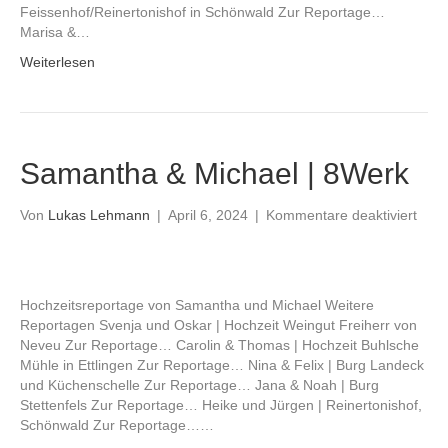
Feissenhof/Reinertonishof in Schönwald Zur Reportage…
Marisa &…
Weiterlesen
Samantha & Michael | 8Werk
für
Von
Lukas Lehmann
|
April 6, 2024
|
Kommentare deaktiviert
Sam
&
Mich
|
Hochzeitsreportage von Samantha und Michael Weitere
8We
Reportagen Svenja und Oskar | Hochzeit Weingut Freiherr von
Neveu Zur Reportage… Carolin & Thomas | Hochzeit Buhlsche
Mühle in Ettlingen Zur Reportage… Nina & Felix | Burg Landeck
und Küchenschelle Zur Reportage… Jana & Noah | Burg
Stettenfels Zur Reportage… Heike und Jürgen | Reinertonishof,
Schönwald Zur Reportage……